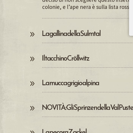
colonie, e l’ape nera è sulla lista rossa
La gallina della Sulmtal
Il tacchino Cröllwitz
La mucca grigio alpina
NOVITÀ: Gli Sprinzen della Val Puste
La pecora Zackel