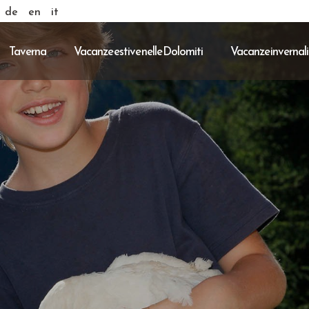
de
en
it
Taverna
Vacanze estive nelle Dolomiti
Vacanze invernali 