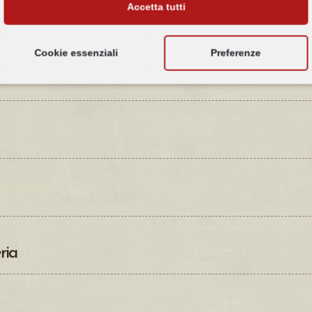
Accetta tutti
 degli animali in via di estinzione.
Cookie essenziali
Preferenze
ria