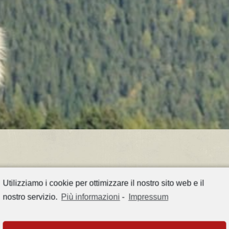
Utilizziamo i cookie per ottimizzare il nostro sito web e il
nostro servizio.
Più informazioni
-
Impressum
ape da miele, ma dalla metà del 19° secolo è stata in gran
é gli apicoltori si sforzano di ottenere rese di miele s
frugale, che si adatta alla vita in condizioni naturali imp