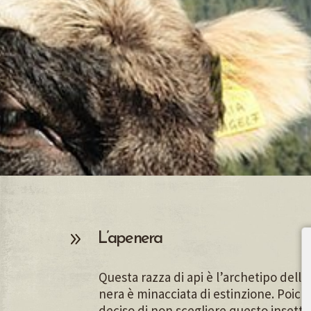
L’ape nera
Questa razza di api è l’archetipo dell’
nera è minacciata di estinzione. Poich
deciso di non scegliere questo insetto 