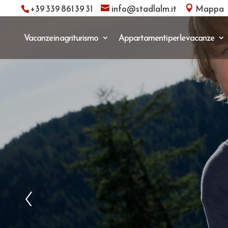
+39 339 861 39 31
info@stadlalm.it
Mappa
Vacanze in agriturismo
Appartamenti per le vacanze