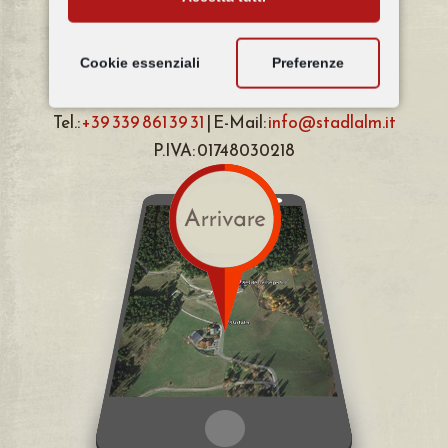
Famiglia Kircher
Cookie essenziali
Preferenze
I-39056 Nova Levante | Karerseestraße 128
Tel.:
+39 339 861 39 31
| E-Mail:
info@stadlalm.it
P.IVA: 01748030218