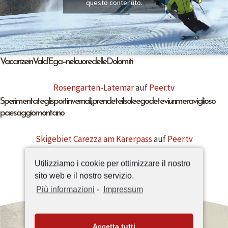
questo contenuto.
Vacanze in Val d’Ega – nel cuore delle Dolomiti
Rosengarten-Latemar
auf
Peer.tv
Sperimentate gli sport invernali, prendete il sole e godetevi un meraviglioso
paesaggio montano
Skigebiet Carezza am Karerpass
auf
Peer.tv
Utilizziamo i cookie per ottimizzare il nostro
sito web e il nostro servizio.
Più informazioni
-
Impressum
INVIARE RICHIESTA
Accetta tutti