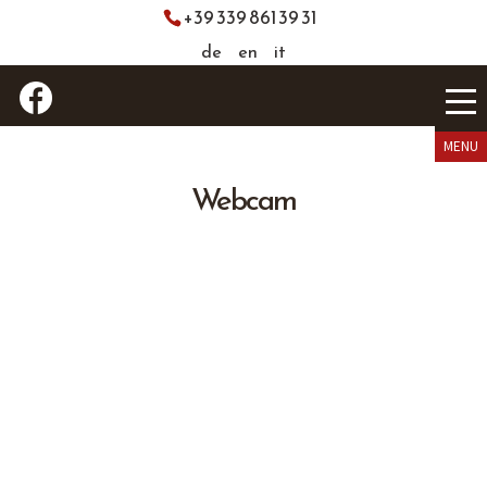
+39 339 861 39 31
de
en
it
Webcam