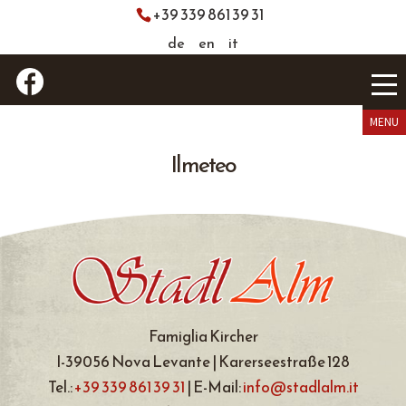
+39 339 861 39 31
de
en
it
Il meteo
Famiglia Kircher
I-39056 Nova Levante | Karerseestraße 128
Tel.:
+39 339 861 39 31
| E-Mail:
info@stadlalm.it