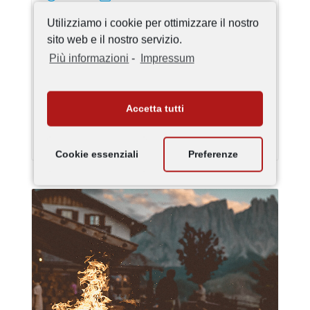
Utilizziamo i cookie per ottimizzare il nostro
Avventura Planetario Alto
sito web e il nostro servizio.
Adige
Più informazioni
-
Impressum
Teatro/film/spettacoli, Famiglie
Accetta tutti
Dettagli
Cookie essenziali
Preferenze