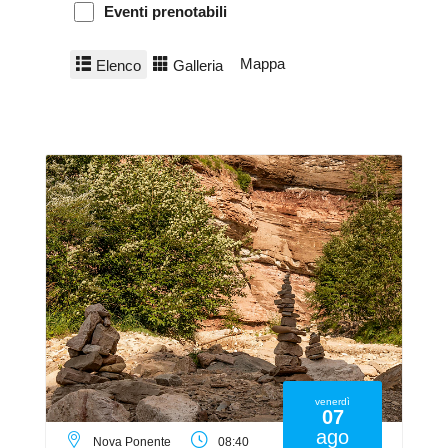
Eventi prenotabili
Mappa
Elenco
Galleria
venerdì
07
ago
Nova Ponente
08:40