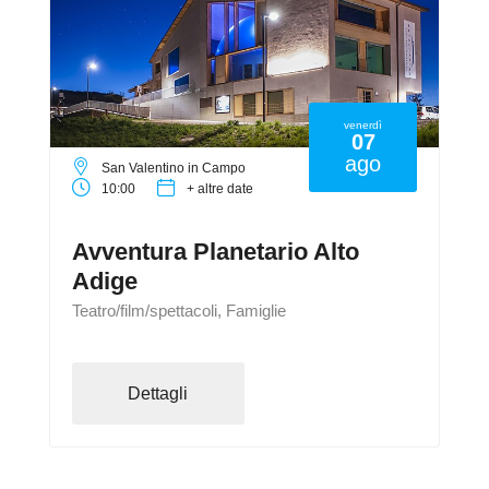
venerdì
07
ago
San Valentino in Campo
10:00
+ altre date
Avventura Planetario Alto
Adige
Teatro/film/spettacoli, Famiglie
Dettagli