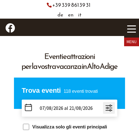
+39 339 861 39 31
de
en
it
Eventi e attrazioni
per la vostra vacanza in Alto Adige
Trova eventi
118
eventi trovati
Visualizza solo gli eventi principali