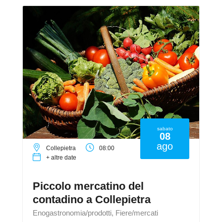
sabato
08
ago
Collepietra
08:00
+ altre date
Piccolo mercatino del
contadino a Collepietra
Enogastronomia/prodotti, Fiere/mercati