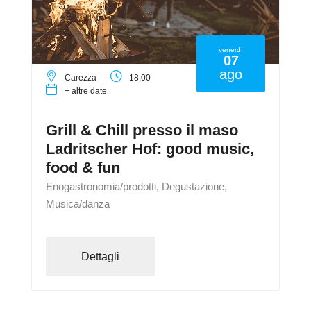
venerdì
07
ago
Carezza
18:00
+ altre date
Grill & Chill presso il maso
Ladritscher Hof: good music,
food & fun
Enogastronomia/prodotti, Degustazione,
Musica/danza
Dettagli