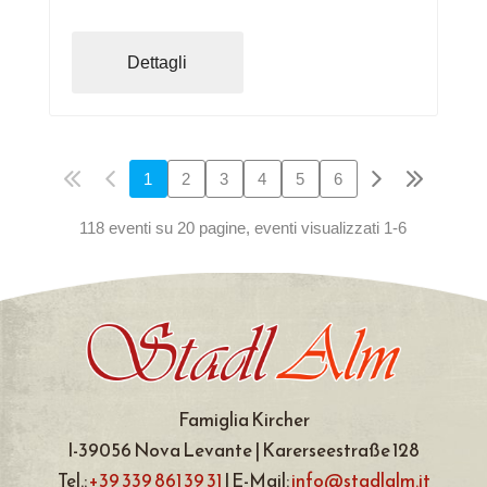
Dettagli
1
2
3
4
5
6
118 eventi su 20 pagine, eventi visualizzati 1-6
Famiglia Kircher
I-39056 Nova Levante | Karerseestraße 128
Tel.:
+39 339 861 39 31
| E-Mail:
info@stadlalm.it